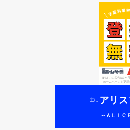
[PR] この広告は
ホームページを更新
アリス
主に
～ＡＬＩＣ