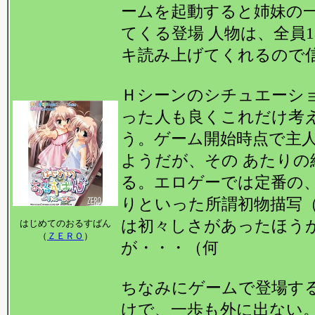
ームを起動すると姉妹の
てくる登場 人物は、全員
キ読み上げてくれるので
Ｈシーンのシチュエーシ
った人も良くこれだけ考え
う。ゲーム開始時点で主
ようだが、その あたりの
る。エロゲーでは定番の、
りといった所謂初物描写
は初々しさがあったほう
はじめてのおるすばん
（
ＺＥＲＯ
）
が・・・（何
ちなみにゲームで登場す
けで、一歩も外に出ない。