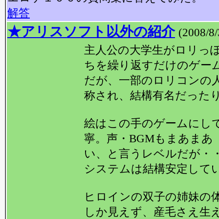
解答
★アリスソフト以外の紹介
(2008/8/
主人公の大学生がロリっ
ちを繰り返すだけのゲー
だが、一部のロリコンの
称され、結構有名だったり
絵はこの手のゲームにし
寧。声・BGMもまあまあ
い、と言うレベルだが・
システムは結構安定して
ヒロインの双子の姉妹の
しか見えず、産毛さえ生え