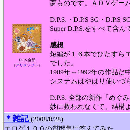
夢ものです。ＡＤＶゲー
D.P.S.・D.P.S SG・D.P.S SG
Super D.P.S.をすべて
感想
短編が１６本でひたすら
D.P.S.全部
でした。
（
アリスソフト
）
1989年～1992年の作
システムはやはり使いづ
D.P.S. 全部の新作「
妙に救われなくて、結構
＊雑記
(2008/8/28)
エロゲ１００の質問集に答えてみた。